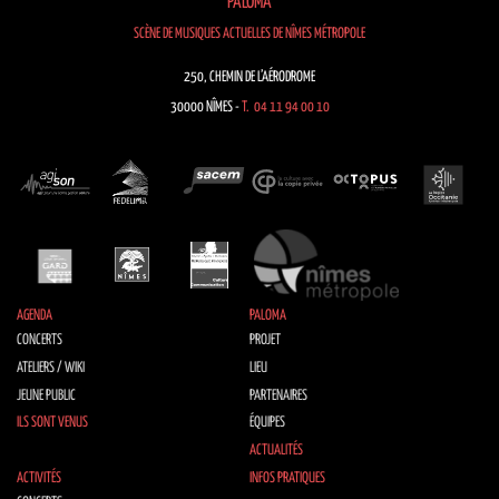
PALOMA
SCÈNE DE MUSIQUES ACTUELLES DE NÎMES MÉTROPOLE
250, CHEMIN DE L’AÉRODROME
30000 NÎMES -
T. 04 11 94 00 10
AGENDA
PALOMA
CONCERTS
PROJET
ATELIERS / WIKI
LIEU
JEUNE PUBLIC
PARTENAIRES
ILS SONT VENUS
ÉQUIPES
ACTUALITÉS
ACTIVITÉS
INFOS PRATIQUES