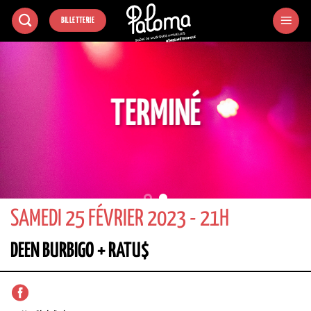
Passer
BILLETTERIE
au
contenu
TERMINÉ
SAMEDI 25 FÉVRIER 2023 - 21H
DEEN BURBIGO + RATU$