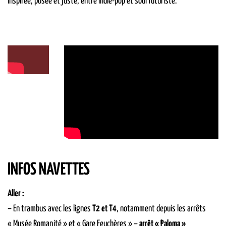
inspirée, posée et juste, entre indie-pop et soul futuriste.
INFOS NAVETTES
Aller :
– En trambus avec les lignes
T2 et T4
, notamment depuis les arrêts
« Musée Romanité » et « Gare Feuchères » –
arrêt « Paloma »