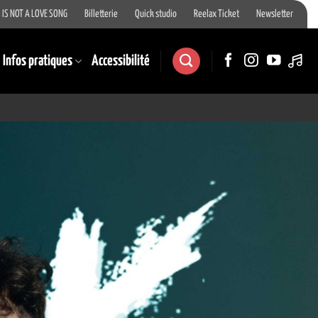
 IS NOT A LOVE SONG
Billetterie
Quick studio
Reelax Ticket
Newsletter
Infos pratiques
Accessibilité