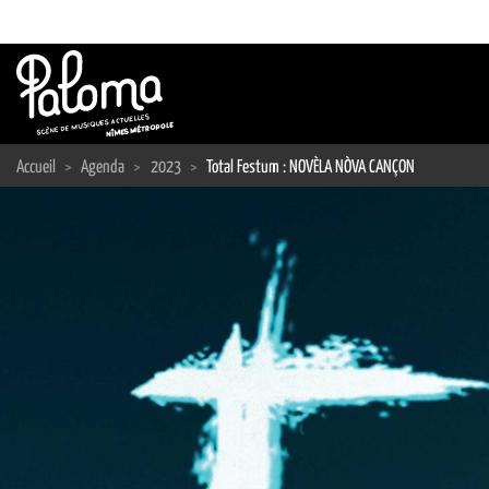
Passer
au
contenu
Accueil
>
Agenda
>
2023
>
Total Festum : NOVÈLA NÒVA CANÇON