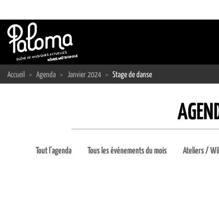
Passer
au
contenu
Accueil
>
Agenda
>
Janvier 2024
>
Stage de danse
AGEND
Tout l'agenda
Tous les événements du mois
Ateliers / Wi