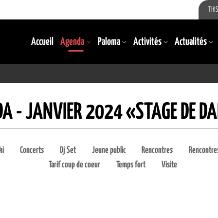
THIS
Accueil
Agenda
Paloma
Activités
Actualités
A - JANVIER 2024 «STAGE DE D
ki
Concerts
Dj Set
Jeune public
Rencontres
Rencontres
Tarif coup de coeur
Temps fort
Visite