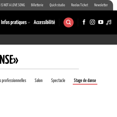
 IS NOT A LOVE SONG
Billetterie
Quick studio
Reelax Ticket
Newsletter
Infos pratiques
Accessibilité
ANSE»
 professionnelles
Salon
Spectacle
Stage de danse