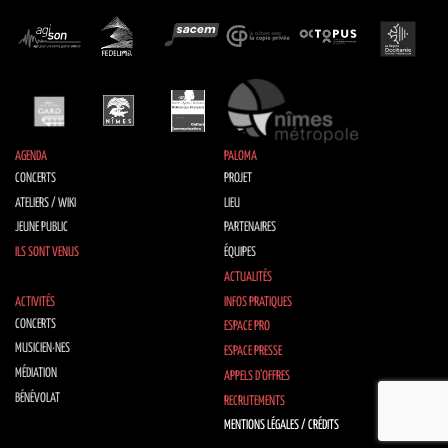
AGENDA
PALOMA
CONCERTS
PROJET
ATELIERS / WIKI
LIEU
JEUNE PUBLIC
PARTENAIRES
ILS SONT VENUS
ÉQUIPES
ACTUALITÉS
ACTIVITÉS
INFOS PRATIQUES
CONCERTS
ESPACE PRO
MUSICIEN·NES
ESPACE PRESSE
MÉDIATION
APPELS D’OFFRES
BÉNÉVOLAT
RECRUTEMENTS
MENTIONS LÉGALES / CRÉDITS