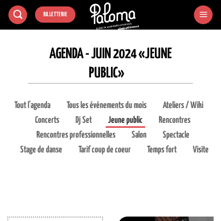
Passer
BILLETTERIE
au
contenu
AGENDA - JUIN 2024 «JEUNE
PUBLIC»
Tout l'agenda
Tous les événements du mois
Ateliers / Wiki
Concerts
Dj Set
Jeune public
Rencontres
Rencontres professionnelles
Salon
Spectacle
Stage de danse
Tarif coup de coeur
Temps fort
Visite