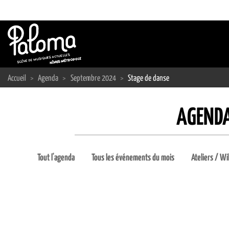
Passer
au
contenu
Accueil
>
Agenda
>
Septembre 2024
>
Stage de danse
AGENDA
Tout l'agenda
Tous les événements du mois
Ateliers / Wi