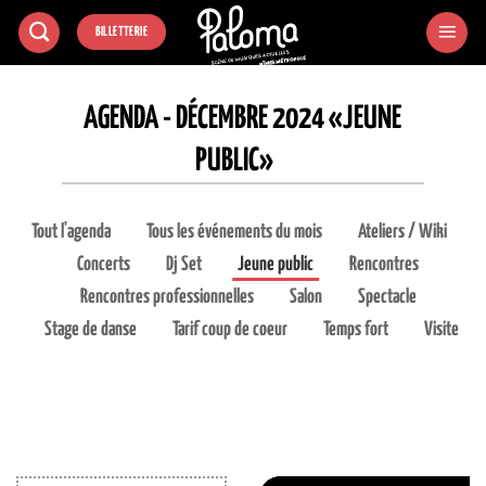
Passer
BILLETTERIE
au
contenu
AGENDA - DÉCEMBRE 2024 «JEUNE
PUBLIC»
Tout l'agenda
Tous les événements du mois
Ateliers / Wiki
Concerts
Dj Set
Jeune public
Rencontres
Rencontres professionnelles
Salon
Spectacle
Stage de danse
Tarif coup de coeur
Temps fort
Visite