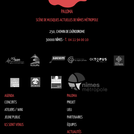
PALOMA
SCÈNE DE MUSIQUES ACTUELLES DE NÎMES MÉTROPOLE
250, CHEMIN DE L’AÉRODROME
30000 NÎMES -
T. 04 11 94 00 10
AGENDA
PALOMA
CONCERTS
PROJET
ATELIERS / WIKI
LIEU
JEUNE PUBLIC
PARTENAIRES
ILS SONT VENUS
ÉQUIPES
ACTUALITÉS