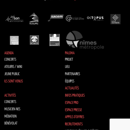
AGENDA
PALOMA
CONCERTS
PROJET
ATELIERS / WIKI
LIEU
JEUNE PUBLIC
PARTENAIRES
ILS SONT VENUS
ÉQUIPES
ACTUALITÉS
ACTIVITÉS
INFOS PRATIQUES
CONCERTS
ESPACE PRO
MUSICIEN·NES
ESPACE PRESSE
MÉDIATION
APPELS D’OFFRES
BÉNÉVOLAT
RECRUTEMENTS