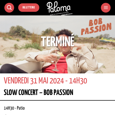
Passer
BILLETTERIE
au
contenu
TERMINÉ
VENDREDI 31 MAI 2024 - 14H30
SLOW CONCERT – BOB PASSION
14H30
-
Patio