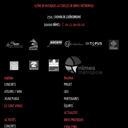
SCÈNE DE MUSIQUES ACTUELLES DE NÎMES MÉTROPOLE
250, CHEMIN DE L’AÉRODROME
30000 NÎMES -
T. 04 11 94 00 10
AGENDA
PALOMA
CONCERTS
PROJET
ATELIERS / WIKI
LIEU
JEUNE PUBLIC
PARTENAIRES
ILS SONT VENUS
ÉQUIPES
ACTUALITÉS
ACTIVITÉS
INFOS PRATIQUES
CONCERTS
ESPACE PRO