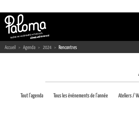
Passer
au
contenu
Accueil
>
Agenda
>
2024
>
Rencontres
Tout l'agenda
Tous les événements de l'année
Ateliers / W