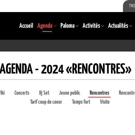
THIS
Accueil
Agenda
Paloma
Activités
Actualités
AGENDA - 2024 «RENCONTRES»
iki
Concerts
Dj Set
Jeune public
Rencontres
Rencontr
Tarif coup de coeur
Temps fort
Visite