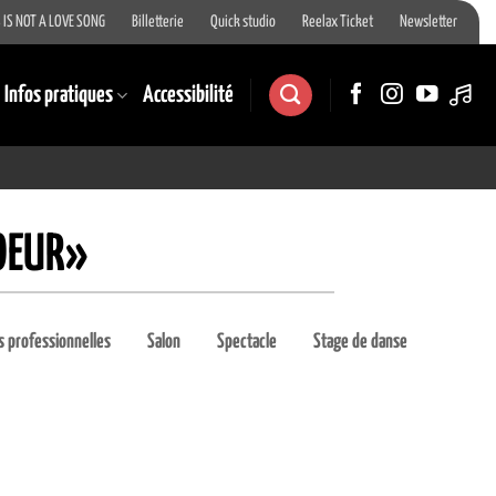
 IS NOT A LOVE SONG
Billetterie
Quick studio
Reelax Ticket
Newsletter
Infos pratiques
Accessibilité
COEUR»
 professionnelles
Salon
Spectacle
Stage de danse