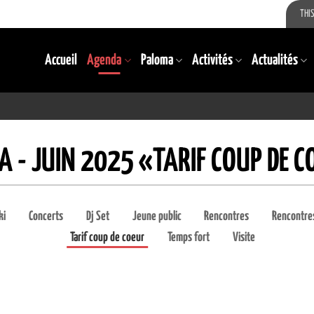
THIS
Accueil
Agenda
Paloma
Activités
Actualités
 - JUIN 2025 «TARIF COUP DE 
ki
Concerts
Dj Set
Jeune public
Rencontres
Rencontres
Tarif coup de coeur
Temps fort
Visite