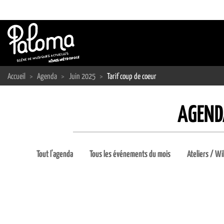
Passer
au
contenu
Accueil
>
Agenda
>
Juin 2025
>
Tarif coup de coeur
AGENDA
Tout l'agenda
Tous les événements du mois
Ateliers / Wi