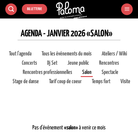
Passer
BILLETTERIE
au
contenu
AGENDA - JANVIER 2026 «SALON»
Tout l'agenda
Tous les événements du mois
Ateliers / Wiki
Concerts
Dj Set
Jeune public
Rencontres
Rencontres professionnelles
Salon
Spectacle
Stage de danse
Tarif coup de coeur
Temps fort
Visite
Pas d'événement
«salon»
à venir ce mois