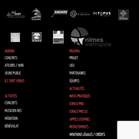
AGENDA
PALOMA
CONCERTS
PROJET
ATELIERS / WIKI
LIEU
JEUNE PUBLIC
PARTENAIRES
ILS SONT VENUS
ÉQUIPES
ACTUALITÉS
ACTIVITÉS
INFOS PRATIQUES
CONCERTS
ESPACE PRO
MUSICIEN·NES
ESPACE PRESSE
MÉDIATION
APPELS D’OFFRES
BÉNÉVOLAT
RECRUTEMENTS
MENTIONS LÉGALES / CRÉDITS