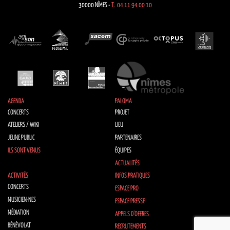
30000 NÎMES -
T. 04 11 94 00 10
AGENDA
PALOMA
CONCERTS
PROJET
ATELIERS / WIKI
LIEU
JEUNE PUBLIC
PARTENAIRES
ILS SONT VENUS
ÉQUIPES
ACTUALITÉS
ACTIVITÉS
INFOS PRATIQUES
CONCERTS
ESPACE PRO
MUSICIEN·NES
ESPACE PRESSE
MÉDIATION
APPELS D’OFFRES
BÉNÉVOLAT
RECRUTEMENTS