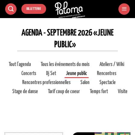
Passer
BILLETTERIE
au
contenu
AGENDA - SEPTEMBRE 2026 «JEUNE
PUBLIC»
Tout l'agenda
Tous les événements du mois
Ateliers / Wiki
Concerts
Dj Set
Jeune public
Rencontres
Rencontres professionnelles
Salon
Spectacle
Stage de danse
Tarif coup de coeur
Temps fort
Visite