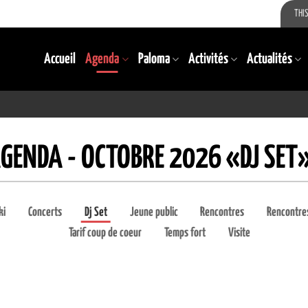
THIS
Accueil
Agenda
Paloma
Activités
Actualités
GENDA - OCTOBRE 2026 «DJ SET
ki
Concerts
Dj Set
Jeune public
Rencontres
Rencontres
Tarif coup de coeur
Temps fort
Visite