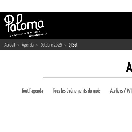
Passer
au
contenu
Accueil
>
Agenda
>
Octobre 2026
>
Dj Set
A
Tout l'agenda
Tous les événements du mois
Ateliers / Wi