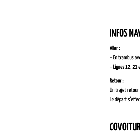
INFOS NA
Aller :
– En trambus ave
–
Lignes 12, 21 
Retour :
Un trajet retour
Le départ s’effe
COVOITU