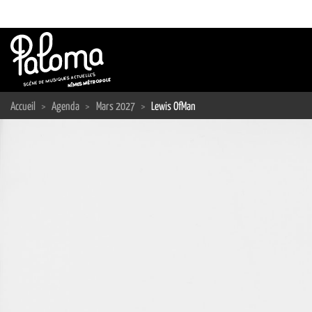
Passer
au
contenu
Accueil
>
Agenda
>
Mars 2027
>
Lewis OfMan