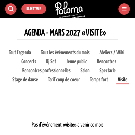
Passer
BILLETTERIE
au
contenu
AGENDA - MARS 2027 «VISITE»
Tout l'agenda
Tous les événements du mois
Ateliers / Wiki
Concerts
Dj Set
Jeune public
Rencontres
Rencontres professionnelles
Salon
Spectacle
Stage de danse
Tarif coup de coeur
Temps fort
Visite
Pas d'événement
«visite»
à venir ce mois