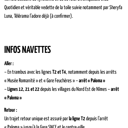
Quotidien et véritable vedette de la toile suivie notamment par Sheryfa
Luna, Télérama l’adore déjà (à confirmer).
INFOS NAVETTES
Aller :
– En trambus avec les lignes
T2 et T4
, notamment depuis les arrêts
« Musée Romanité » et « Gare Feuchères » –
arrêt « Paloma »
–
Lignes 12, 21 et 22
depuis les villages du Nord Est de Nîmes –
arrêt
« Paloma »
Retour :
Un trajet retour unique est assuré par
la ligne T2
depuis l’arrêt
« Paloma » jusqu’à la Gare SNCF et le centre-ville.