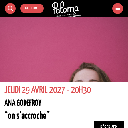
Passer
BILLETTERIE
au
contenu
JEUDI 29 AVRIL 2027 - 20H30
ANA GODEFROY
“on s’accroche”
RÉSERVER