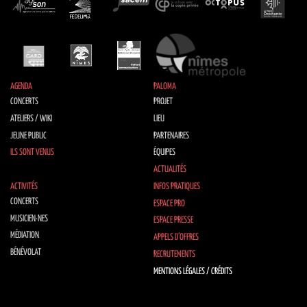
AGENDA
PALOMA
CONCERTS
PROJET
ATELIERS / WIKI
LIEU
JEUNE PUBLIC
PARTENAIRES
ILS SONT VENUS
ÉQUIPES
ACTUALITÉS
ACTIVITÉS
INFOS PRATIQUES
CONCERTS
ESPACE PRO
MUSICIEN·NES
ESPACE PRESSE
MÉDIATION
APPELS D’OFFRES
BÉNÉVOLAT
RECRUTEMENTS
MENTIONS LÉGALES / CRÉDITS