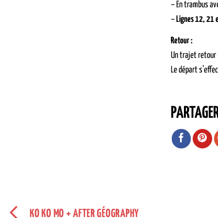
– En trambus ave
–
Lignes 12, 21 
Retour :
Un trajet retour
Le départ s’effe
PARTAGE
KO KO MO + AFTER GÉOGRAPHY