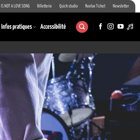
 IS NOT A LOVE SONG
Billetterie
Quick studio
Reelax Ticket
Newsletter
Infos pratiques
Accessibilité