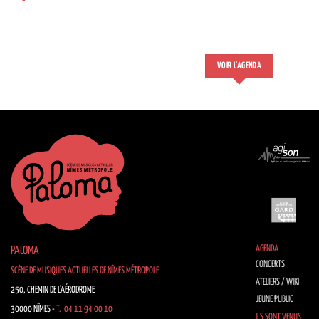
VOIR L'AGENDA
AGENDA
PALOMA
CONCERTS
SCÈNE DE MUSIQUES ACTUELLES DE NÎMES MÉTROPOLE
ATELIERS / WIKI
250, CHEMIN DE L’AÉRODROME
JEUNE PUBLIC
30000 NÎMES -
T. 04 11 94 00 10
ILS SONT VENUS