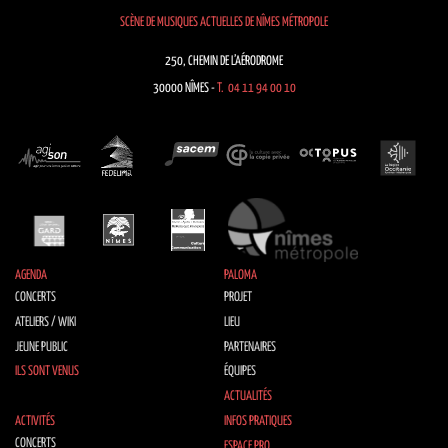
SCÈNE DE MUSIQUES ACTUELLES DE NÎMES MÉTROPOLE
250, CHEMIN DE L’AÉRODROME
30000 NÎMES -
T. 04 11 94 00 10
AGENDA
PALOMA
CONCERTS
PROJET
ATELIERS / WIKI
LIEU
JEUNE PUBLIC
PARTENAIRES
ILS SONT VENUS
ÉQUIPES
ACTUALITÉS
ACTIVITÉS
INFOS PRATIQUES
CONCERTS
ESPACE PRO