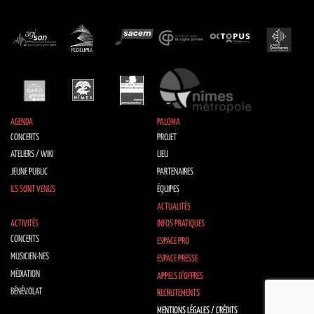
AGENDA
PALOMA
CONCERTS
PROJET
ATELIERS / WIKI
LIEU
JEUNE PUBLIC
PARTENAIRES
ILS SONT VENUS
ÉQUIPES
ACTUALITÉS
ACTIVITÉS
INFOS PRATIQUES
CONCERTS
ESPACE PRO
MUSICIEN·NES
ESPACE PRESSE
MÉDIATION
APPELS D’OFFRES
BÉNÉVOLAT
RECRUTEMENTS
MENTIONS LÉGALES / CRÉDITS