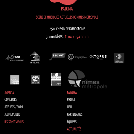
PALOMA
SCÈNE DE MUSIQUES ACTUELLES DE NÎMES MÉTROPOLE
250, CHEMIN DE L’AÉRODROME
30000 NÎMES -
T. 04 11 94 00 10
AGENDA
PALOMA
CONCERTS
PROJET
ATELIERS / WIKI
LIEU
JEUNE PUBLIC
PARTENAIRES
ILS SONT VENUS
ÉQUIPES
ACTUALITÉS