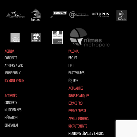
AGENDA
PALOMA
CONCERTS
PROJET
ATELIERS / WIKI
LIEU
JEUNE PUBLIC
PARTENAIRES
ILS SONT VENUS
ÉQUIPES
ACTUALITÉS
ACTIVITÉS
INFOS PRATIQUES
CONCERTS
ESPACE PRO
MUSICIEN·NES
ESPACE PRESSE
MÉDIATION
APPELS D’OFFRES
BÉNÉVOLAT
RECRUTEMENTS
MENTIONS LÉGALES / CRÉDITS