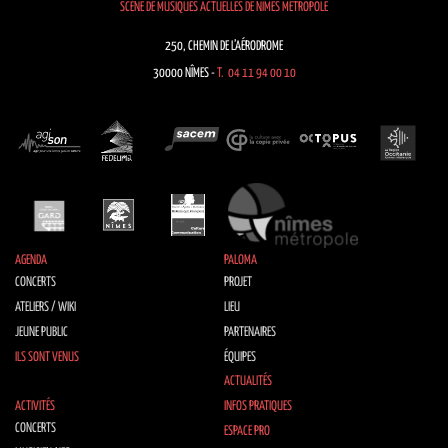
SCÈNE DE MUSIQUES ACTUELLES DE NÎMES MÉTROPOLE
250, CHEMIN DE L’AÉRODROME
30000 NÎMES -
T. 04 11 94 00 10
AGENDA
PALOMA
CONCERTS
PROJET
ATELIERS / WIKI
LIEU
JEUNE PUBLIC
PARTENAIRES
ILS SONT VENUS
ÉQUIPES
ACTUALITÉS
ACTIVITÉS
INFOS PRATIQUES
CONCERTS
ESPACE PRO