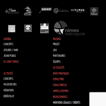
AGENDA
PALOMA
CONCERTS
PROJET
ATELIERS / WIKI
LIEU
JEUNE PUBLIC
PARTENAIRES
ILS SONT VENUS
ÉQUIPES
ACTUALITÉS
ACTIVITÉS
INFOS PRATIQUES
CONCERTS
ESPACE PRO
MUSICIEN·NES
ESPACE PRESSE
MÉDIATION
APPELS D’OFFRES
BÉNÉVOLAT
RECRUTEMENTS
MENTIONS LÉGALES / CRÉDITS