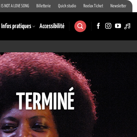
 IS NOT A LOVE SONG
Billetterie
Quick studio
Reelax Ticket
Newsletter
Infos pratiques
Accessibilité