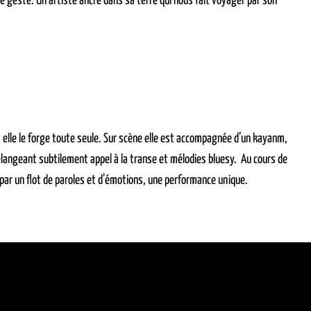
le geste. Un artiste ancré dans sa terre qui nous fait voyager par son
 elle le forge toute seule. Sur scène elle est accompagnée d’un kayanm,
langeant subtilement appel à la transe et mélodies bluesy. Au cours de
 par un flot de paroles et d’émotions, une performance unique.