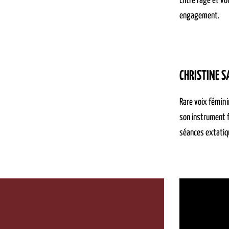
Entre rage et vo
engagement.
CHRISTINE S
Rare voix fémin
son instrument f
séances extatiqu