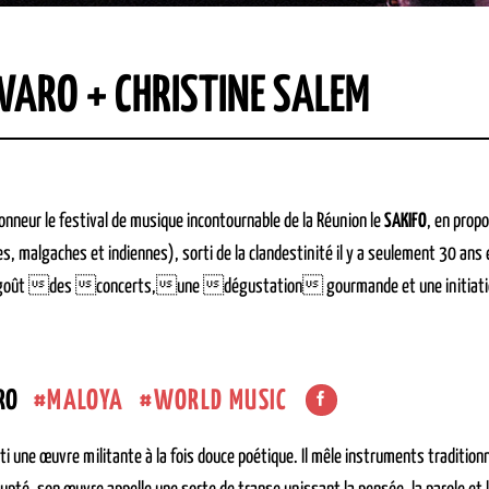
WARO + CHRISTINE SALEM
onneur le festival de musique incontournable de la Réunion le
SAKIFO
, en pro
nes, malgaches et indiennes), sorti de la clandestinité il y a seulement 30 a
oût des concerts,une dégustation gourmande et une initi
MALOYA
WORLD MUSIC
RO
ti une œuvre militante à la fois douce poétique. Il mêle instruments tradition