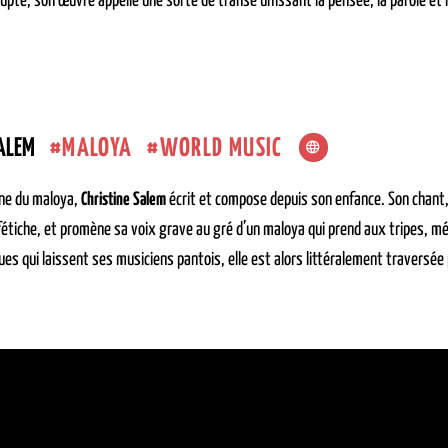
lupté, son œuvre appelle une sorte de transe unissant la pensée, la parole et 
MALOYA
WORLD MUSIC
ALEM
ine du maloya,
Christine Salem
écrit et compose depuis son enfance. Son chant,
étiche, et promène sa voix grave au gré d’un maloya qui prend aux tripes, mé
es qui laissent ses musiciens pantois, elle est alors littéralement traversée