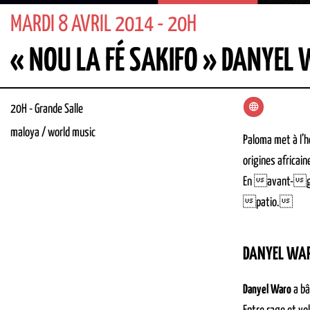
MARDI 8 AVRIL 2014 - 20H
« NOU LA FÉ SAKIFO » DANYEL 
20H
-
Grande Salle
maloya / world music
Paloma met à l’h
origines africai
En avant-g
patio.
DANYEL WA
Danyel Waro
a bâ