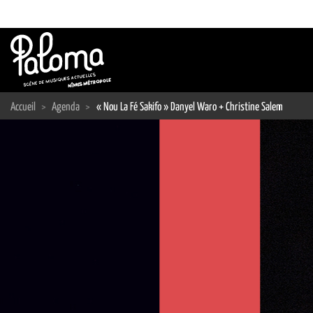
Passer
au
contenu
Accueil
>
Agenda
>
« Nou La Fé Sakifo » Danyel Waro + Christine Salem