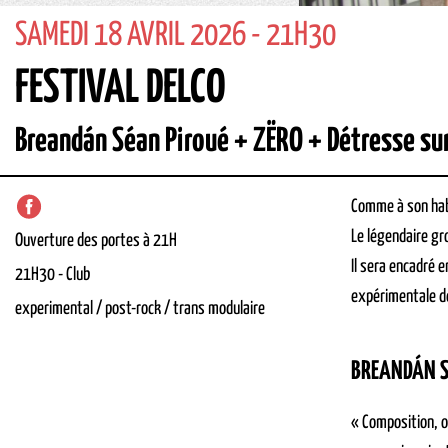
SAMEDI 18 AVRIL 2026 - 21H30
FESTIVAL DELCO
Breandán Séan Piroué + ZËRO + Détresse sur
Comme à son habi
Le légendaire gr
Ouverture des portes à 21H
Il sera encadré e
21H30
-
Club
expérimentale de
experimental / post-rock / trans modulaire
BREANDÁN S
« Composition, o