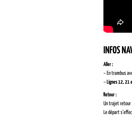
INFOS NA
Aller :
– En trambus ave
–
Lignes 12, 21 
Retour :
Un trajet retour
Le départ s’effe