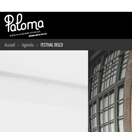
Passer
au
contenu
Accueil
>
Agenda
>
FESTIVAL DELCO