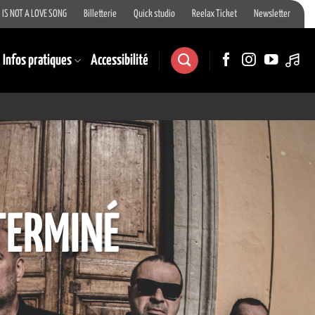
 IS NOT A LOVE SONG
Billetterie
Quick studio
Reelax Ticket
Newsletter
Infos pratiques
Accessibilité