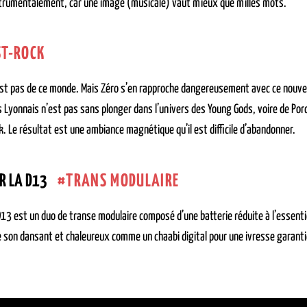
rumentalement, car une image (musicale) vaut mieux que milles mots.
ST-ROCK
est pas de ce monde. Mais Zéro s’en rapproche dangereusement avec ce nouvel 
 Lyonnais n’est pas sans plonger dans l’univers des Young Gods, voire de Porcu
k. Le résultat est une ambiance magnétique qu’il est difficile d’abandonner.
TRANS MODULAIRE
R LA D13
D13 est un duo de transe modulaire composé d’une batterie réduite à l’essentie
e son dansant et chaleureux comme un chaabi digital pour une ivresse garanti