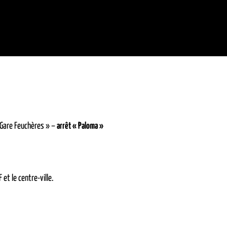
 Gare Feuchères » –
arrêt « Paloma »
 et le centre-ville.