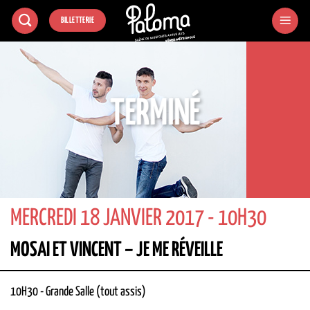
Passer
BILLETTERIE
au
contenu
TERMINÉ
MERCREDI 18 JANVIER 2017 - 10H30
MOSAI ET VINCENT – JE ME RÉVEILLE
10H30
-
Grande Salle (tout assis)