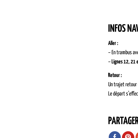
INFOS NA
Aller :
– En trambus ave
–
Lignes 12, 21 
Retour :
Un trajet retour
Le départ s’effe
PARTAGE