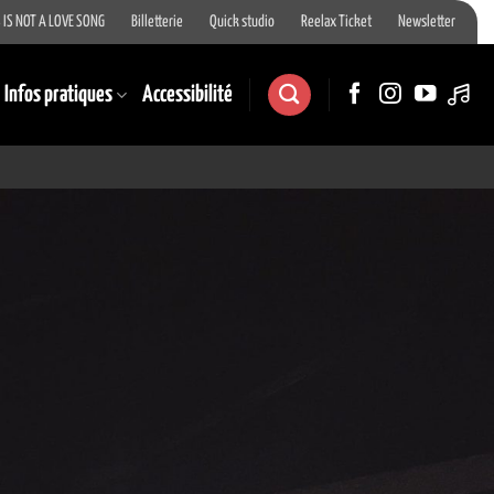
 IS NOT A LOVE SONG
Billetterie
Quick studio
Reelax Ticket
Newsletter
Infos pratiques
Accessibilité