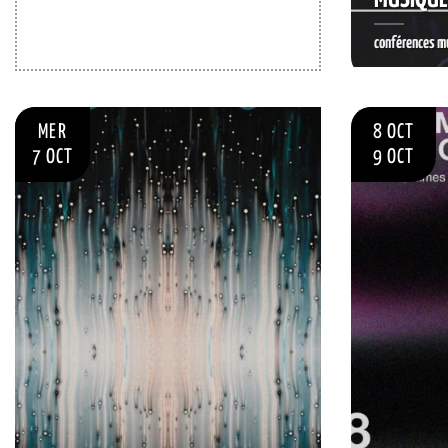
conférences mu
RÉSERVER
MER
8 OCT
7 OCT
9 OCT