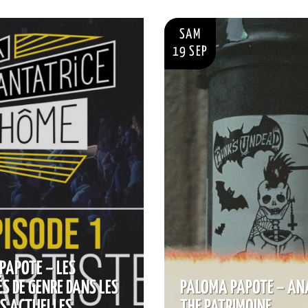
SAM
19 SEP
PAPOTE – LES
S DE GENRE DANS LES
PALOMA PAPOTE – AN
S ACTUELLES
THE PATRIMOINE