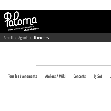
Passer
au
contenu
Accueil
>
Agenda
>
Rencontres
Tous les événements
Ateliers / Wiki
Concerts
Dj Set