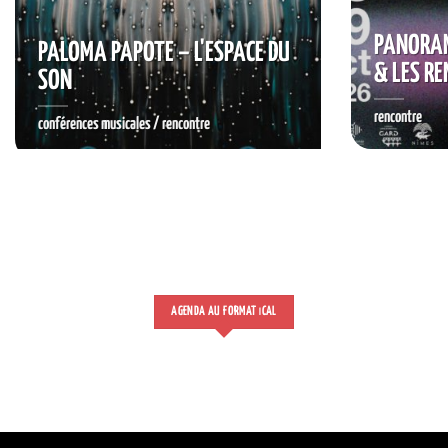
PANORA
PALOMA PAPOTE – L'ESPACE DU
& LES R
SON
rencontre
conférences musicales / rencontre
RÉSERVER
AGENDA AU FORMAT
CAL
I