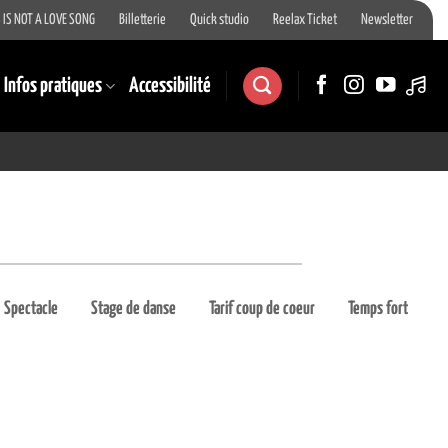
 IS NOT A LOVE SONG
Billetterie
Quick studio
Reelax Ticket
Newsletter
Infos pratiques
Accessibilité
Spectacle
Stage de danse
Tarif coup de coeur
Temps fort