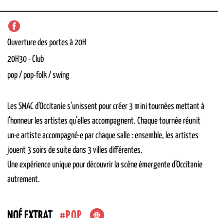
Ouverture des portes à 20H
20H30
-
Club
pop / pop-folk / swing
Les SMAC d’Occitanie s’unissent pour créer 3
mini
tournées
mettant
à
l’ho
nne
ur les artistes qu’elles accompagnent.
Chaque tournée réunit
un·
e
artiste
accompagné·
e
par chaqu
e salle
:
ensemble,
les artistes
jou
ent
3 soirs de suite dans 3 villes différentes
.
U
ne expérience unique p
our découvrir la scène émergente d’Occitanie
autrement.
POP
NOÉ EXTRAT