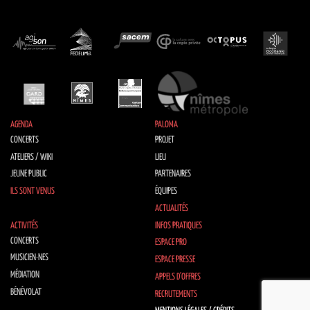
AGENDA
PALOMA
CONCERTS
PROJET
ATELIERS / WIKI
LIEU
JEUNE PUBLIC
PARTENAIRES
ILS SONT VENUS
ÉQUIPES
ACTUALITÉS
ACTIVITÉS
INFOS PRATIQUES
CONCERTS
ESPACE PRO
MUSICIEN·NES
ESPACE PRESSE
MÉDIATION
APPELS D’OFFRES
BÉNÉVOLAT
RECRUTEMENTS