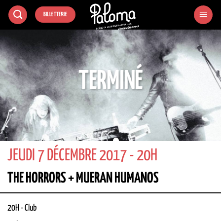
Passer
BILLETTERIE
au
contenu
TERMINÉ
JEUDI 7 DÉCEMBRE 2017 - 20H
THE HORRORS + MUERAN HUMANOS
20H
-
Club