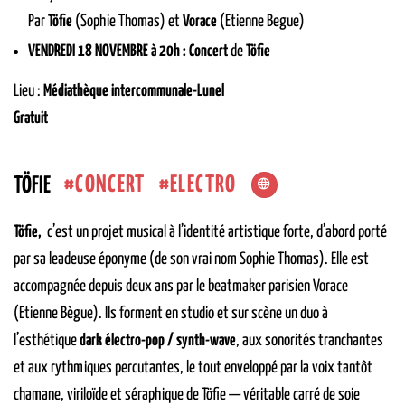
Par
Töfie
(Sophie Thomas) et
Vorace
(Etienne Begue)
VENDREDI 18 NOVEMBRE à 20h : Concert
de
Töfie
Lieu :
Médiathèque intercommunale-Lunel
Gratuit
CONCERT
ELECTRO
TÖFIE
Töfie,
c’est un projet musical à l’identité artistique forte, d’abord porté
par sa leadeuse éponyme (de son vrai nom Sophie Thomas). Elle est
accompagnée depuis deux ans par le beatmaker parisien Vorace
(Etienne Bègue). Ils forment en studio et sur scène un duo à
l’esthétique
dark électro-pop / synth-wave
, aux sonorités tranchantes
et aux rythmiques percutantes, le tout enveloppé par la voix tantôt
chamane, viriloïde et séraphique de Töfie — véritable carré de soie