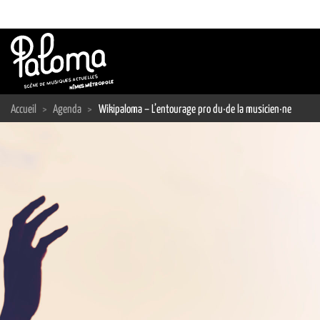
Passer
au
contenu
Accueil
>
Agenda
>
Wikipaloma – L’entourage pro du·de la musicien·ne