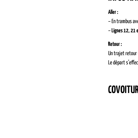
Aller :
– En trambus ave
–
Lignes 12, 21 
Retour :
Un trajet retour
Le départ s’effe
COVOITU