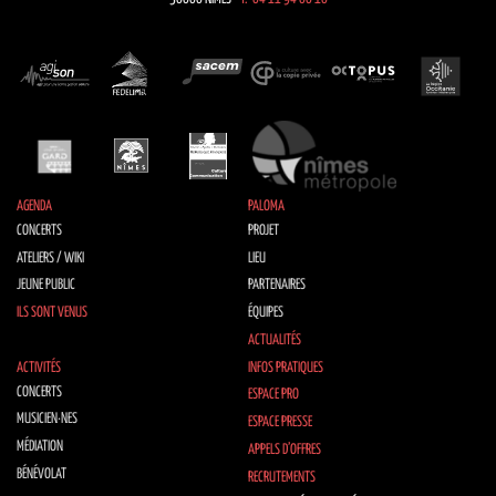
AGENDA
PALOMA
CONCERTS
PROJET
ATELIERS / WIKI
LIEU
JEUNE PUBLIC
PARTENAIRES
ILS SONT VENUS
ÉQUIPES
ACTUALITÉS
ACTIVITÉS
INFOS PRATIQUES
CONCERTS
ESPACE PRO
MUSICIEN·NES
ESPACE PRESSE
MÉDIATION
APPELS D’OFFRES
BÉNÉVOLAT
RECRUTEMENTS