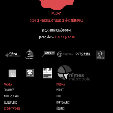
PALOMA
SCÈNE DE MUSIQUES ACTUELLES DE NÎMES MÉTROPOLE
250, CHEMIN DE L’AÉRODROME
30000 NÎMES -
T. 04 11 94 00 10
AGENDA
PALOMA
CONCERTS
PROJET
ATELIERS / WIKI
LIEU
JEUNE PUBLIC
PARTENAIRES
ILS SONT VENUS
ÉQUIPES