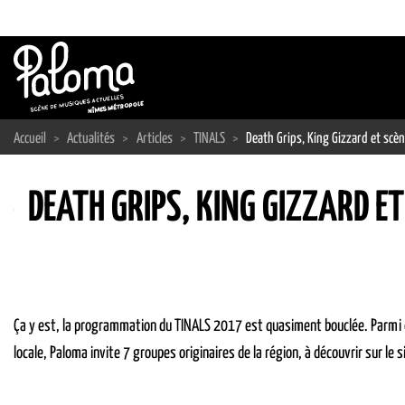
Passer
au
contenu
Accueil
>
Actualités
>
Articles
>
TINALS
>
Death Grips, King Gizzard et sc
DEATH GRIPS, KING GIZZARD 
Ça y est, la programmation du TINALS 2017 est quasiment bouclée. Parmi eu
locale, Paloma invite 7 groupes originaires de la région, à découvrir sur le 