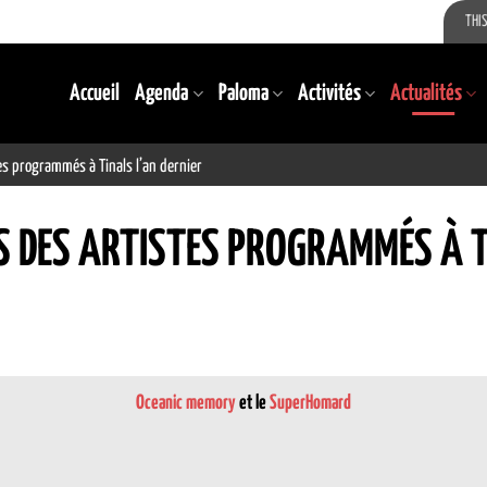
THIS
Accueil
Agenda
Paloma
Activités
Actualités
es programmés à Tinals l’an dernier
S DES ARTISTES PROGRAMMÉS À T
Oceanic memory
et le
SuperHomard