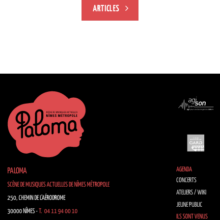
ARTICLES
AGENDA
PALOMA
CONCERTS
SCÈNE DE MUSIQUES ACTUELLES DE NÎMES MÉTROPOLE
ATELIERS / WIKI
250, CHEMIN DE L’AÉRODROME
JEUNE PUBLIC
30000 NÎMES -
T. 04 11 94 00 10
ILS SONT VENUS