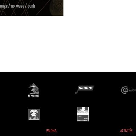
runge / no-wave / punk
PALOMA
ACTIVITÉS