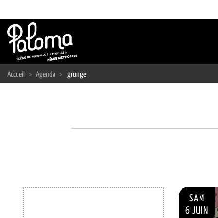
Passer
au
contenu
Accueil
>
Agenda
>
grunge
SAM
6 JUIN