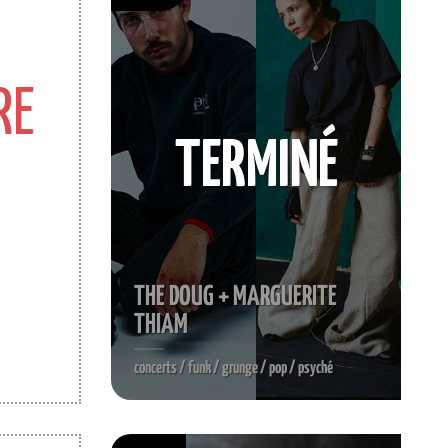
RE
TERMINÉ
THE DOUG + MARGUERITE
THIAM
concerts / funk / grunge / pop / psyché