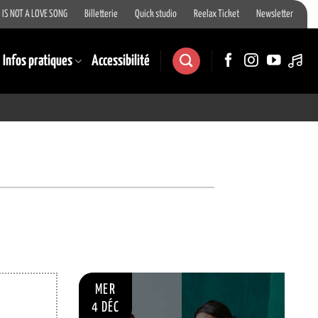
 IS NOT A LOVE SONG
Billetterie
Quick studio
Reelax Ticket
Newsletter
Infos pratiques
Accessibilité
MER
4 DÉC