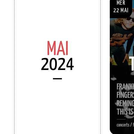
MER
22 MAI
MAI
2024
FRANKI
FINGER
REMIN
THIS I
concerts / 