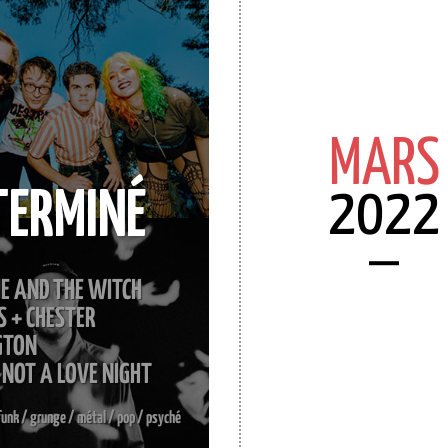
MARS
2022
TERMINÉ
E AND THE WITCH
S + CHESTER
GTON
S NOT A LOVE NIGHT
funk / grunge / métal / pop / psyché