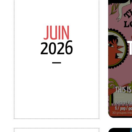
JUIN
2026
THIS I
electro / f
fi / pop / p