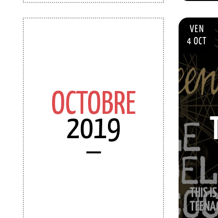
VEN
4 OCT
OCTOBRE
2019
THIS I
TEENA