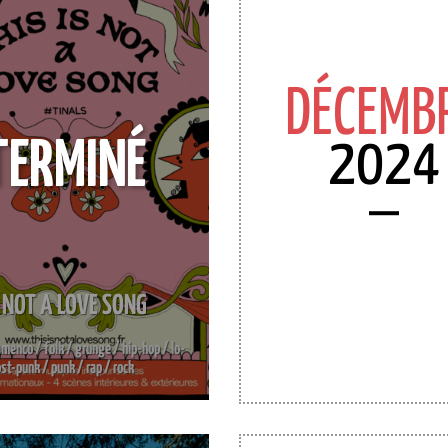
DÉCEMB
2024
TERMINÉ
S NOT A LOVE SONG
lamenco / folk / grunge / hip-hop / lo-
ost-punk / punk / rap / rock