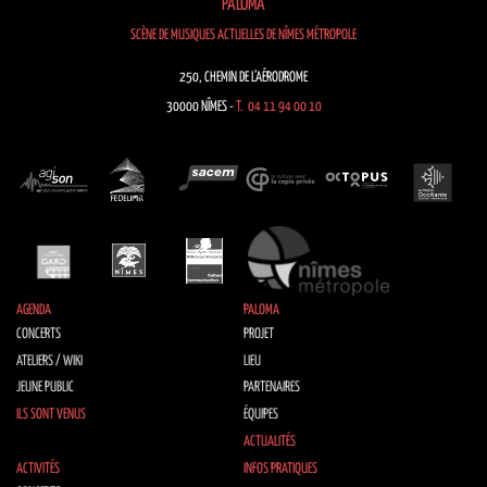
PALOMA
SCÈNE DE MUSIQUES ACTUELLES DE NÎMES MÉTROPOLE
250, CHEMIN DE L’AÉRODROME
30000 NÎMES -
T. 04 11 94 00 10
AGENDA
PALOMA
CONCERTS
PROJET
ATELIERS / WIKI
LIEU
JEUNE PUBLIC
PARTENAIRES
ILS SONT VENUS
ÉQUIPES
ACTUALITÉS
ACTIVITÉS
INFOS PRATIQUES