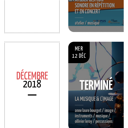
SONORE EN RÉPÉTITION
ET EN CONCERT
atelier / musique
MER
12 DÉC
DÉCEMBRE
2018
TERMINÉ
LA MUSIQUE & L’IMAGE
anne laure bourget / image /
instruments / musique /
ollivier leroy / percussions