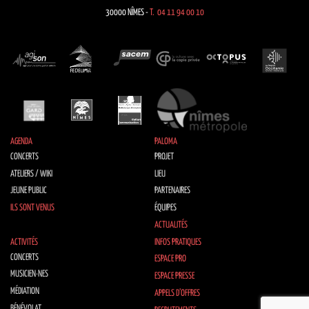
30000 NÎMES -
T. 04 11 94 00 10
AGENDA
PALOMA
CONCERTS
PROJET
ATELIERS / WIKI
LIEU
JEUNE PUBLIC
PARTENAIRES
ILS SONT VENUS
ÉQUIPES
ACTUALITÉS
ACTIVITÉS
INFOS PRATIQUES
CONCERTS
ESPACE PRO
MUSICIEN·NES
ESPACE PRESSE
MÉDIATION
APPELS D’OFFRES
BÉNÉVOLAT