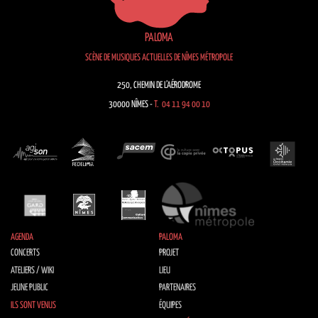
PALOMA
SCÈNE DE MUSIQUES ACTUELLES DE NÎMES MÉTROPOLE
250, CHEMIN DE L’AÉRODROME
30000 NÎMES -
T. 04 11 94 00 10
AGENDA
PALOMA
CONCERTS
PROJET
ATELIERS / WIKI
LIEU
JEUNE PUBLIC
PARTENAIRES
ILS SONT VENUS
ÉQUIPES