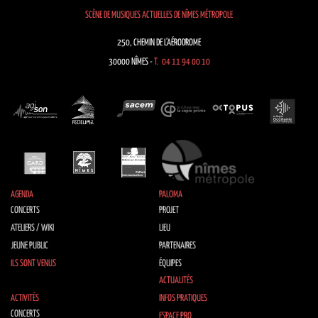
SCÈNE DE MUSIQUES ACTUELLES DE NÎMES MÉTROPOLE
250, CHEMIN DE L’AÉRODROME
30000 NÎMES -
T. 04 11 94 00 10
AGENDA
PALOMA
CONCERTS
PROJET
ATELIERS / WIKI
LIEU
JEUNE PUBLIC
PARTENAIRES
ILS SONT VENUS
ÉQUIPES
ACTUALITÉS
ACTIVITÉS
INFOS PRATIQUES
CONCERTS
ESPACE PRO