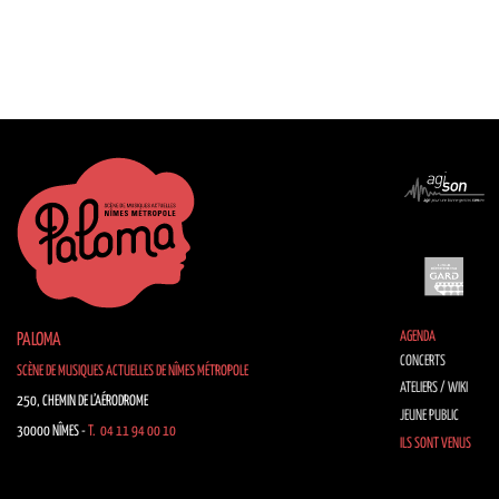
AGENDA
PALOMA
CONCERTS
SCÈNE DE MUSIQUES ACTUELLES DE NÎMES MÉTROPOLE
ATELIERS / WIKI
250, CHEMIN DE L’AÉRODROME
JEUNE PUBLIC
30000 NÎMES -
T. 04 11 94 00 10
ILS SONT VENUS