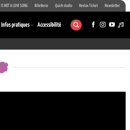
 IS NOT A LOVE SONG
Billetterie
Quick studio
Reelax Ticket
Newsletter
Infos pratiques
Accessibilité