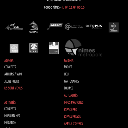
30000 NÎMES -
T. 04 11 94 00 10
AGENDA
PALOMA
CONCERTS
PROJET
ATELIERS / WIKI
LIEU
JEUNE PUBLIC
PARTENAIRES
ILS SONT VENUS
ÉQUIPES
ACTUALITÉS
ACTIVITÉS
INFOS PRATIQUES
CONCERTS
ESPACE PRO
MUSICIEN·NES
ESPACE PRESSE
MÉDIATION
APPELS D’OFFRES