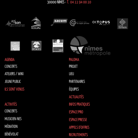
30000 NÎMES -
T. 04 11 94 00 10
AGENDA
PALOMA
CONCERTS
PROJET
ATELIERS / WIKI
LIEU
JEUNE PUBLIC
PARTENAIRES
ILS SONT VENUS
ÉQUIPES
ACTUALITÉS
ACTIVITÉS
INFOS PRATIQUES
CONCERTS
ESPACE PRO
MUSICIEN·NES
ESPACE PRESSE
MÉDIATION
APPELS D’OFFRES
BÉNÉVOLAT
RECRUTEMENTS