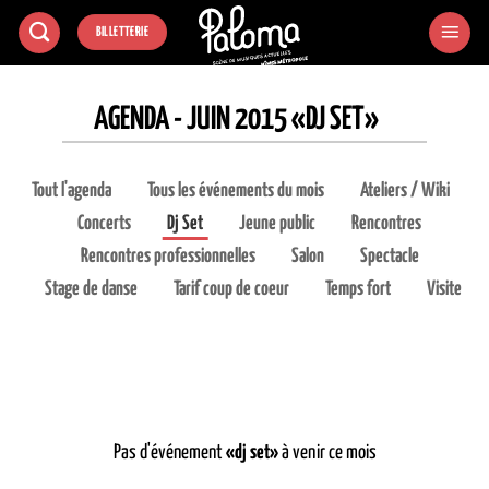
Passer
BILLETTERIE
au
contenu
AGENDA - JUIN 2015 «DJ SET»
Tout l'agenda
Tous les événements du mois
Ateliers / Wiki
Concerts
Dj Set
Jeune public
Rencontres
Rencontres professionnelles
Salon
Spectacle
Stage de danse
Tarif coup de coeur
Temps fort
Visite
Pas d'événement
«dj set»
à venir ce mois