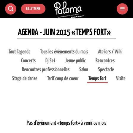
Passer
BILLETTERIE
au
contenu
AGENDA - JUIN 2015 «TEMPS FORT»
Tout l'agenda
Tous les événements du mois
Ateliers / Wiki
Concerts
Dj Set
Jeune public
Rencontres
Rencontres professionnelles
Salon
Spectacle
Stage de danse
Tarif coup de coeur
Temps fort
Visite
Pas d'événement
«temps fort»
à venir ce mois